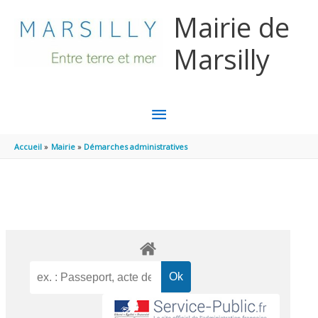
Aller au contenu
Aller au pied de page
Mairie de
Marsilly
MENU
PRINCIPAL
Accueil
Mairie
Démarches administratives