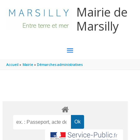
Aller au contenu
Aller au pied de page
Mairie de
Marsilly
MENU
PRINCIPAL
Accueil
Mairie
Démarches administratives