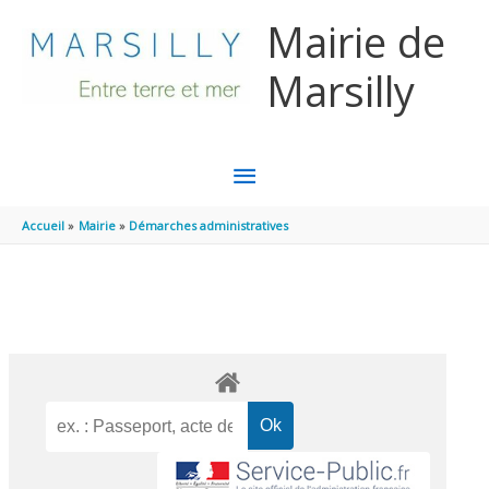
Aller au contenu
Aller au pied de page
Mairie de
Marsilly
MENU
PRINCIPAL
Accueil
Mairie
Démarches administratives