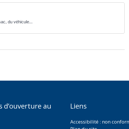
sac, du véhicule...
s d’ouverture au
Liens
Accessibilité : non confo
Plan du site