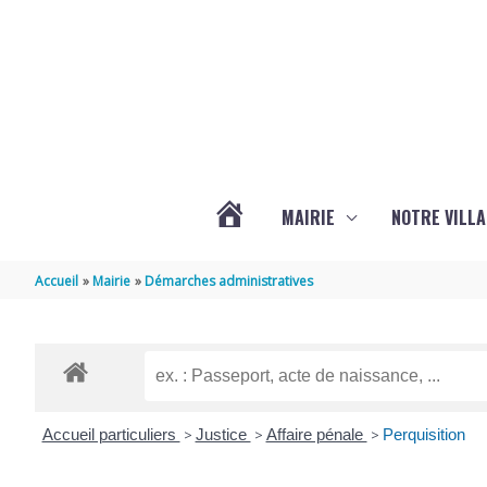
Aller au contenu
Aller au pied de page
MAIRIE
NOTRE VILLA
ACTUALITÉS
Accueil
Mairie
Démarches administratives
DE
MARSILLY
Accueil particuliers
>
Justice
>
Affaire pénale
>
Perquisition