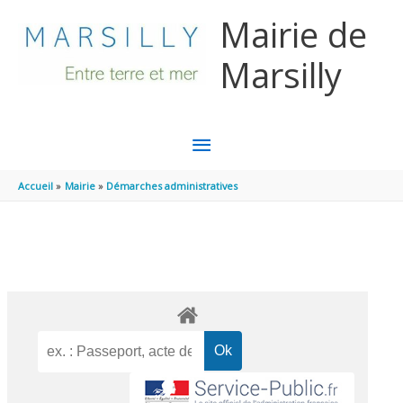
Aller au contenu
Aller au pied de page
Mairie de
Marsilly
MENU
PRINCIPAL
Accueil
Mairie
Démarches administratives