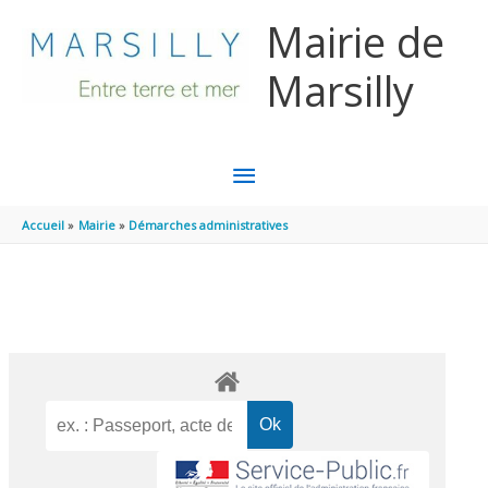
Aller au contenu
Aller au pied de page
Mairie de
Marsilly
MENU
PRINCIPAL
Accueil
Mairie
Démarches administratives