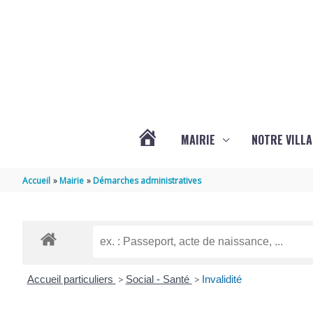
Aller au contenu
Aller au pied de page
MAIRIE
NOTRE VILLA
ACTUALITÉS
Accueil
Mairie
Démarches administratives
DE
MARSILLY
Accueil particuliers
>
Social - Santé
>
Invalidité