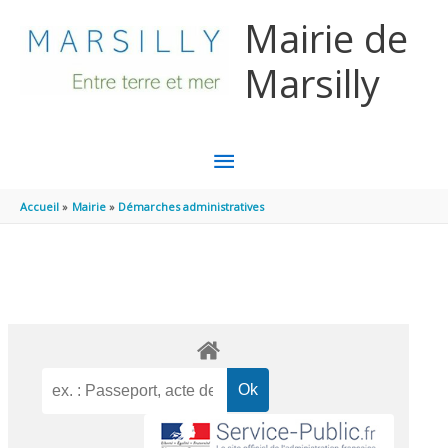
Aller au contenu
Aller au pied de page
Mairie de
Marsilly
MENU
PRINCIPAL
Accueil
Mairie
Démarches administratives