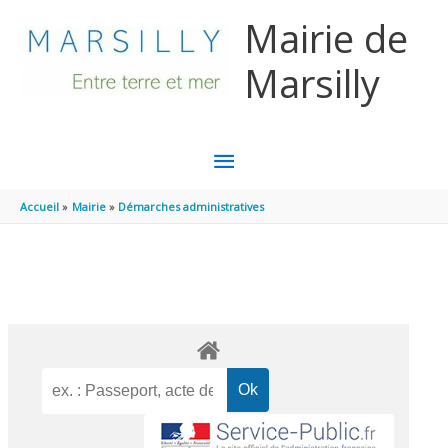
Aller au contenu
Aller au pied de page
Mairie de
Marsilly
MENU
PRINCIPAL
Accueil
Mairie
Démarches administratives