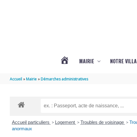
Aller au contenu
Aller au pied de page
MAIRIE
NOTRE VILLA
ACTUALITÉS
Accueil
Mairie
Démarches administratives
DE
MARSILLY
Accueil particuliers
>
Logement
>
Troubles de voisinage
>
Tro
anormaux