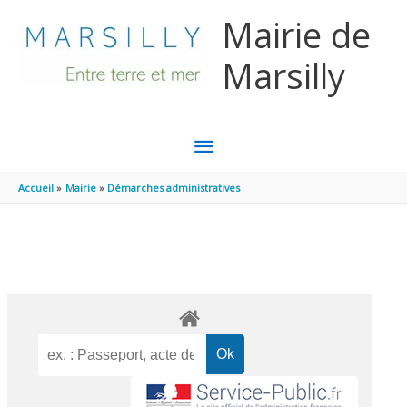
Aller au contenu
Aller au pied de page
Mairie de
Marsilly
MENU
PRINCIPAL
Accueil
Mairie
Démarches administratives