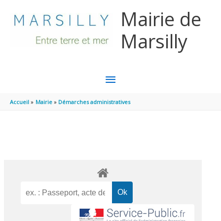
Aller au contenu
Aller au pied de page
Mairie de
Marsilly
MENU
PRINCIPAL
Accueil
Mairie
Démarches administratives