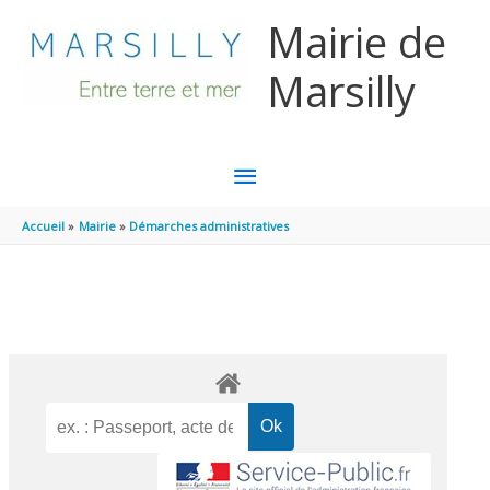
Aller au contenu
Aller au pied de page
Mairie de
Marsilly
MENU
PRINCIPAL
Accueil
Mairie
Démarches administratives