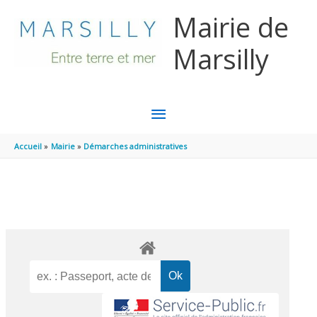
Aller au contenu
Aller au pied de page
Mairie de
Marsilly
MENU
PRINCIPAL
Accueil
Mairie
Démarches administratives