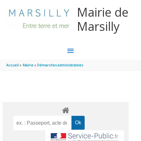
Aller au contenu
Aller au pied de page
Mairie de
Marsilly
MENU
PRINCIPAL
Accueil
Mairie
Démarches administratives