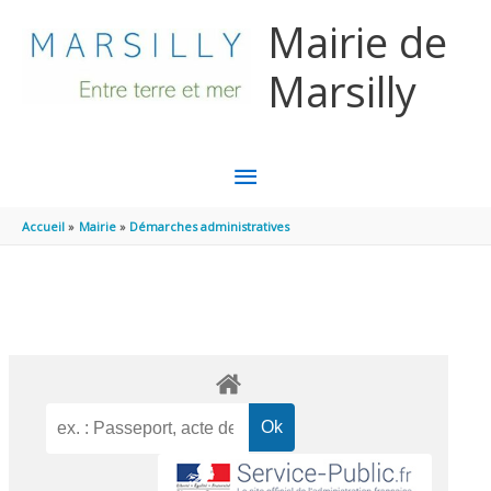
Aller au contenu
Aller au pied de page
Mairie de
Marsilly
MENU
PRINCIPAL
Accueil
Mairie
Démarches administratives