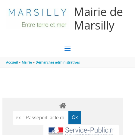
Aller au contenu
Aller au pied de page
Mairie de
Marsilly
MENU
PRINCIPAL
Accueil
Mairie
Démarches administratives