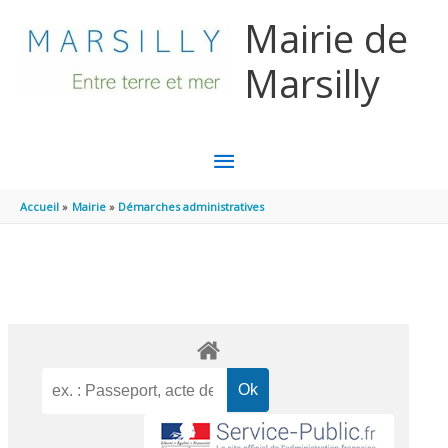
Aller au contenu
Aller au pied de page
Mairie de
Marsilly
MENU
PRINCIPAL
Accueil
Mairie
Démarches administratives