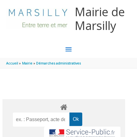
Aller au contenu
Aller au pied de page
Mairie de
Marsilly
MENU
PRINCIPAL
Accueil
Mairie
Démarches administratives