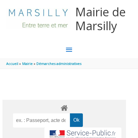
Aller au contenu
Aller au pied de page
Mairie de
Marsilly
MENU
PRINCIPAL
Accueil
Mairie
Démarches administratives