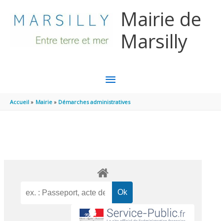
Aller au contenu
Aller au pied de page
Mairie de
Marsilly
MENU
PRINCIPAL
Accueil
Mairie
Démarches administratives