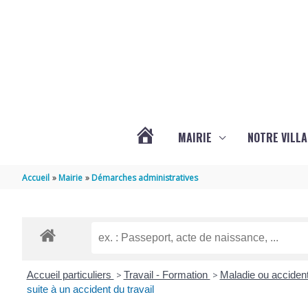
Aller au contenu
Aller au pied de page
MAIRIE
NOTRE VILLA
ACTUALITÉS
Accueil
Mairie
Démarches administratives
DE
MARSILLY
Accueil particuliers
>
Travail - Formation
>
Maladie ou accident
suite à un accident du travail