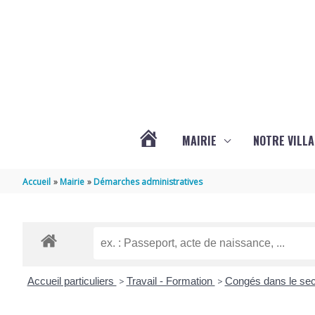
Aller au contenu
Aller au pied de page
MAIRIE
NOTRE VILLA
ACTUALITÉS
Accueil
Mairie
Démarches administratives
DE
MARSILLY
Accueil particuliers
>
Travail - Formation
>
Congés dans le sec