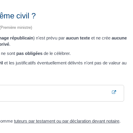
ême civil ?
 (Première ministre)
nage républicain
) n'est prévu par
aucun texte
et ne crée
aucune
privé
.
s ne sont
pas obligées
de le célébrer.
il
et les justificatifs éventuellement délivrés n'ont pas de valeur au
e comme
tuteurs par testament ou par déclaration devant notaire
.