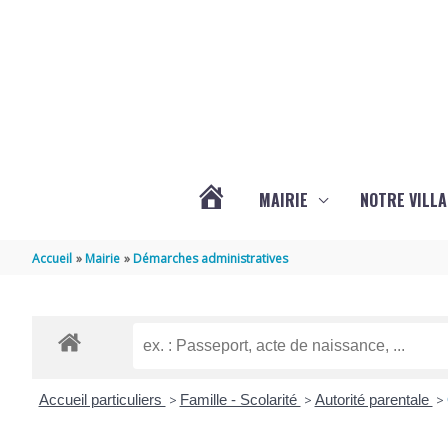
Aller au contenu
Aller au pied de page
MAIRIE
NOTRE VILLA
ACTUALITÉS
Accueil
Mairie
Démarches administratives
DE
MARSILLY
Accueil particuliers
>
Famille - Scolarité
>
Autorité parentale
>