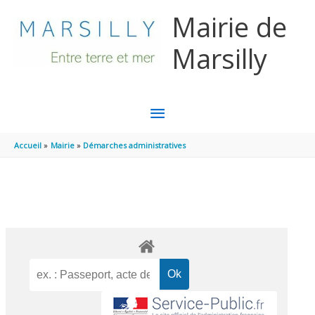
Aller au contenu
Aller au pied de page
Mairie de
Marsilly
MENU
PRINCIPAL
Accueil
Mairie
Démarches administratives