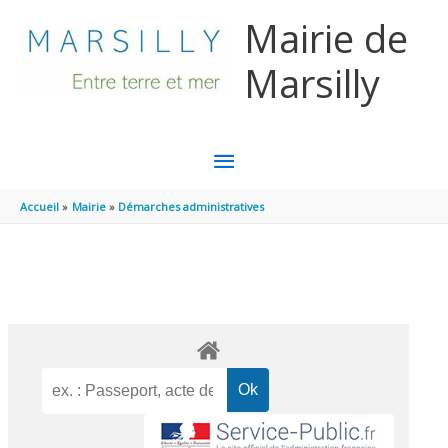
Aller au contenu
Aller au pied de page
Mairie de
Marsilly
MENU
PRINCIPAL
Accueil
Mairie
Démarches administratives