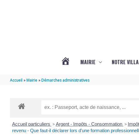
Aller au contenu
Aller au pied de page
MAIRIE
NOTRE VILLA
ACTUALITÉS
Accueil
Mairie
Démarches administratives
DE
MARSILLY
Accueil particuliers
>
Argent - Impôts - Consommation
>
Impôt
revenu - Que faut-il déclarer lors d'une formation professionnell