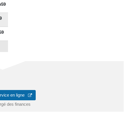
h59
9
59
rvice en ligne
rgé des finances