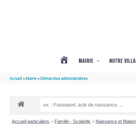
Aller au contenu
Aller au pied de page
MAIRIE
NOTRE VILLA
ACTUALITÉS
Accueil
Mairie
Démarches administratives
DE
MARSILLY
Accueil particuliers
>
Famille - Scolarité
>
Naissance et filiatio