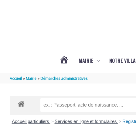
Aller au contenu
Aller au pied de page
MAIRIE
NOTRE VILLA
ACTUALITÉS
Accueil
Mairie
Démarches administratives
DE
MARSILLY
Accueil particuliers
>
Services en ligne et formulaires
>
Regist