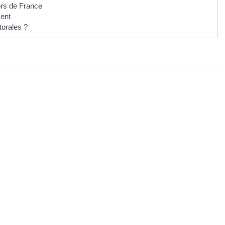
hors de France
ment
torales ?