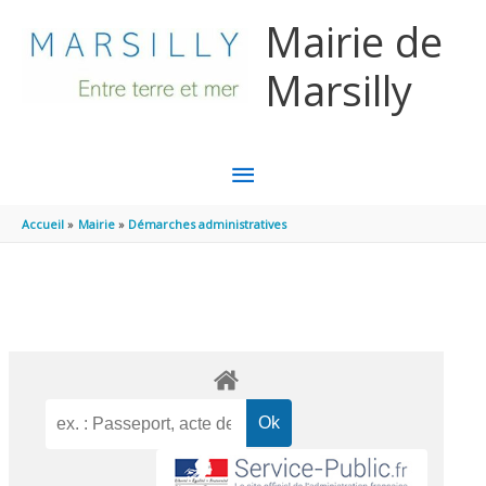
Aller au contenu
Aller au pied de page
Mairie de
Marsilly
MENU
PRINCIPAL
Accueil
Mairie
Démarches administratives