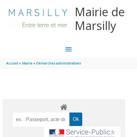
Aller au contenu
Aller au pied de page
Mairie de
Marsilly
MENU
PRINCIPAL
Accueil
Mairie
Démarches administratives