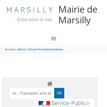
Aller au contenu
Aller au pied de page
Mairie de
Marsilly
MENU
PRINCIPAL
Accueil
Mairie
Démarches administratives