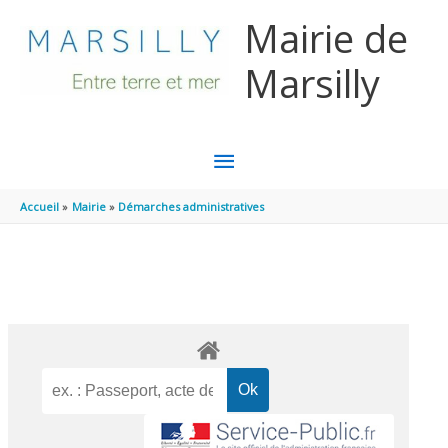
Aller au contenu
Aller au pied de page
Mairie de
Marsilly
MENU
PRINCIPAL
Accueil
Mairie
Démarches administratives