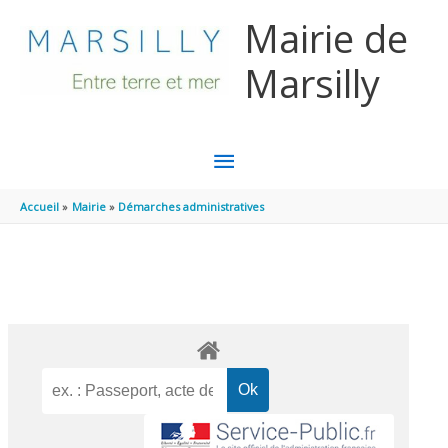
Aller au contenu
Aller au pied de page
Mairie de
Marsilly
MENU
PRINCIPAL
Accueil
Mairie
Démarches administratives