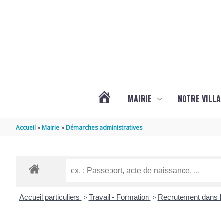
Aller au contenu
Aller au pied de page
MAIRIE
NOTRE VILLA
ACTUALITÉS
Accueil
Mairie
Démarches administratives
DE
MARSILLY
Accueil particuliers
>
Travail - Formation
>
Recrutement dans l