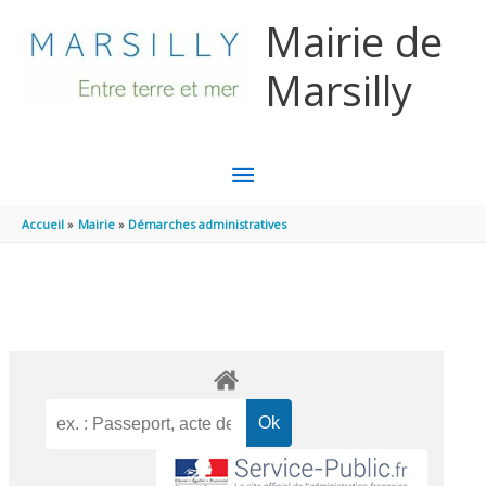
Aller au contenu
Aller au pied de page
Mairie de
Marsilly
MENU
PRINCIPAL
Accueil
Mairie
Démarches administratives