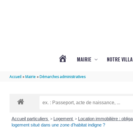
Aller au contenu
Aller au pied de page
MAIRIE
NOTRE VILLA
ACTUALITÉS
Accueil
Mairie
Démarches administratives
DE
MARSILLY
Accueil particuliers
>
Logement
>
Location immobilière : obligat
logement situé dans une zone d'habitat indigne ?