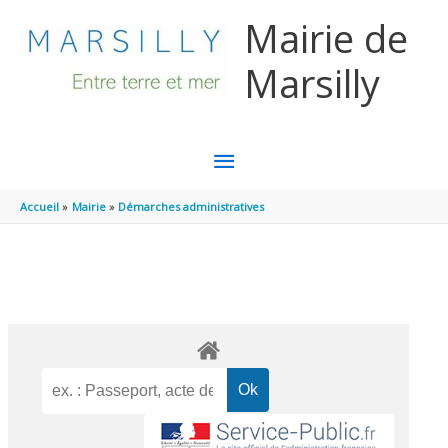
Aller au contenu
Aller au pied de page
Mairie de
Marsilly
MENU
PRINCIPAL
Accueil
Mairie
Démarches administratives