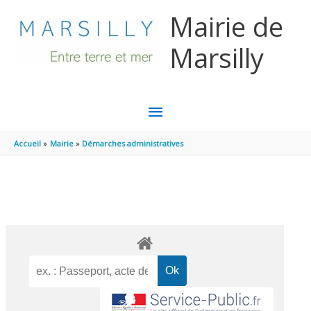
Aller au contenu
Aller au pied de page
Mairie de
Marsilly
MENU
PRINCIPAL
Accueil
Mairie
Démarches administratives