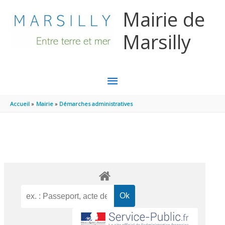
Aller au contenu
Aller au pied de page
Mairie de
Marsilly
MENU
PRINCIPAL
Accueil
Mairie
Démarches administratives