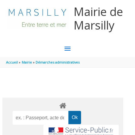
Aller au contenu
Aller au pied de page
Mairie de
Marsilly
MENU
PRINCIPAL
Accueil
Mairie
Démarches administratives