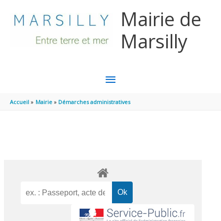
Aller au contenu
Aller au pied de page
Mairie de
Marsilly
MENU
PRINCIPAL
Accueil
Mairie
Démarches administratives