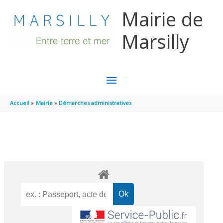
Aller au contenu
Aller au pied de page
Mairie de
Marsilly
MENU
PRINCIPAL
Accueil
Mairie
Démarches administratives