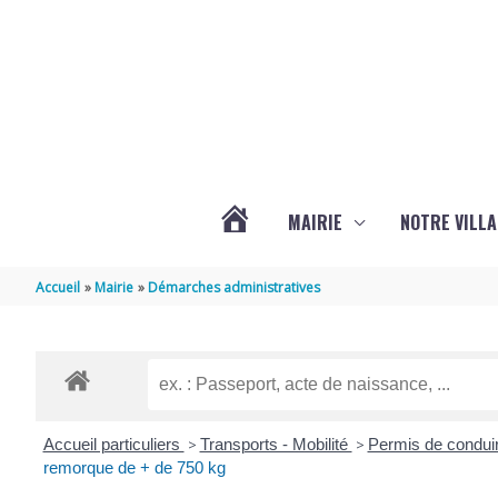
Aller au contenu
Aller au pied de page
MAIRIE
NOTRE VILLA
ACTUALITÉS
Accueil
Mairie
Démarches administratives
DE
MARSILLY
Accueil particuliers
>
Transports - Mobilité
>
Permis de condui
remorque de + de 750 kg