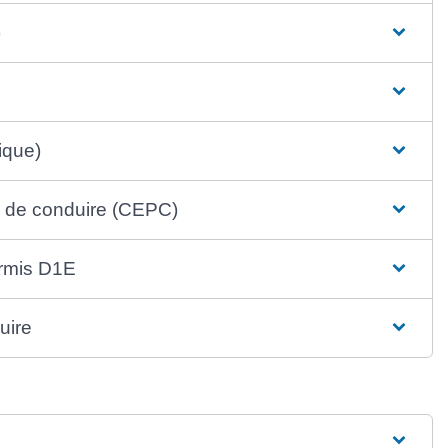
)
tique)
is de conduire (CEPC)
ermis D1E
uire