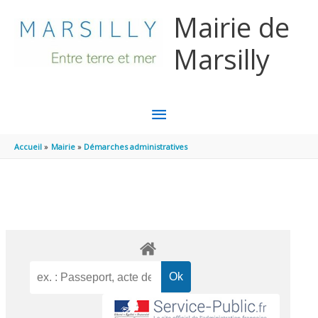
Aller au contenu
Aller au pied de page
Mairie de
Marsilly
MENU
PRINCIPAL
Accueil
Mairie
Démarches administratives