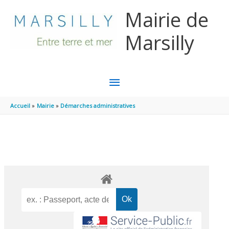
Aller au contenu
Aller au pied de page
Mairie de
Marsilly
MENU
PRINCIPAL
Accueil
Mairie
Démarches administratives