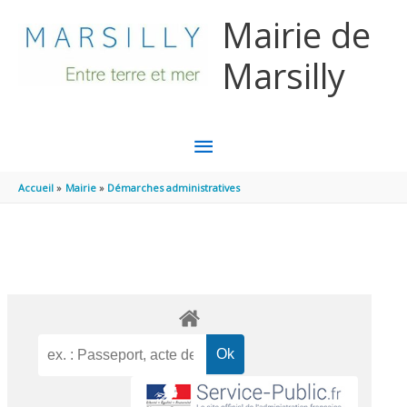
Aller au contenu
Aller au pied de page
Mairie de
Marsilly
MENU
PRINCIPAL
Accueil
Mairie
Démarches administratives