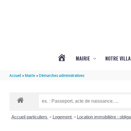
Aller au contenu
Aller au pied de page
MAIRIE
NOTRE VILLA
ACTUALITÉS
Accueil
Mairie
Démarches administratives
DE
MARSILLY
Accueil particuliers
>
Logement
>
Location immobilière : obliga