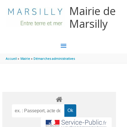
Aller au contenu
Aller au pied de page
Mairie de
Marsilly
MENU
PRINCIPAL
Accueil
Mairie
Démarches administratives