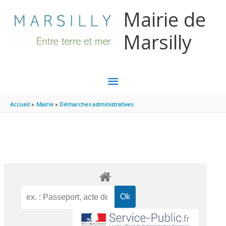
Aller au contenu
Aller au pied de page
Mairie de
Marsilly
MENU
PRINCIPAL
Accueil
Mairie
Démarches administratives